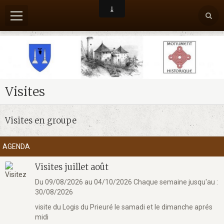
Visites
Accueil
Qui sommes nous ?
Visites en groupe
Contact
AGENDA
Album Photos
Visites juillet août
Forum Blog
Du 09/08/2026
au 04/10/2026
Chaque semaine jusqu'au :
30/08/2026
visite du Logis du Prieuré le samadi et le dimanche aprés
midi